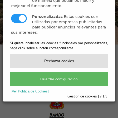
de manera que podamos medir y
mejorar el funcionamiento.
Personalizadas
Estas cookies son
utilizadas por empresas publicitarias
para publicar anuncios relevantes para
sus intereses.
Si quiere inhabilitar las cookies funcionales y/o personalizadas,
haga click sobre el botón correspondiente.
Escuchar
Rechazar cookies
Últimas Noticias
Guardar configuración
[Ver Política de Cookies]
Gestión de cookies | v.1.3