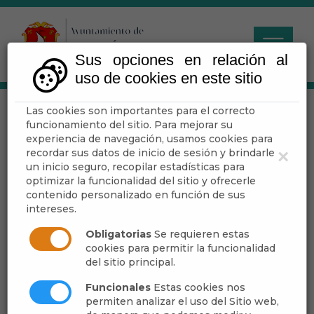
Sus opciones en relación al
uso de cookies en este sitio
Las cookies son importantes para el correcto
Política de Privacidad
funcionamiento del sitio. Para mejorar su
experiencia de navegación, usamos cookies para
recordar sus datos de inicio de sesión y brindarle
×
un inicio seguro, recopilar estadísticas para
Política de Privacidad web y
optimizar la funcionalidad del sitio y ofrecerle
contenido personalizado en función de sus
Protección de Datos de
intereses.
Carácter Personal
Obligatorias
Se requieren estas
cookies para permitir la funcionalidad
En esta Política de Privacidad informamos
del sitio principal.
sobre cómo se lleva a cabo el tratamiento de
Funcionales
Estas cookies nos
datos personales en el AYUNTAMIENTO DE
permiten analizar el uso del Sitio web,
DALIAS. Le rogamos que, antes de facilitar sus