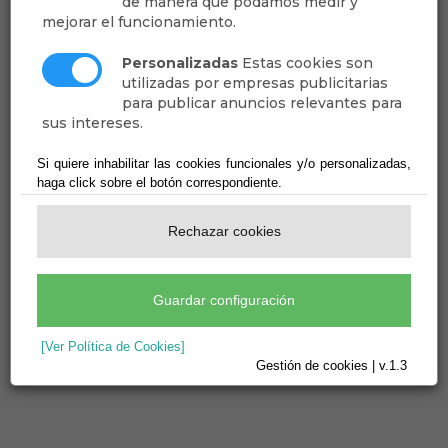
de manera que podamos medir y
mejorar el funcionamiento.
Personalizadas
Estas cookies son
10
Jun
utilizadas por empresas publicitarias
para publicar anuncios relevantes para
TALLER DE MARIONETAS
sus intereses.
marionetas de calcetines
Si quiere inhabilitar las cookies funcionales y/o personalizadas,
haga click sobre el botón correspondiente.
Galería de imágenes:
Rechazar cookies
Guardar configuración
[Ver Política de Cookies]
Gestión de cookies | v.1.3