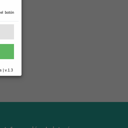
 el botón
 | v.1.3