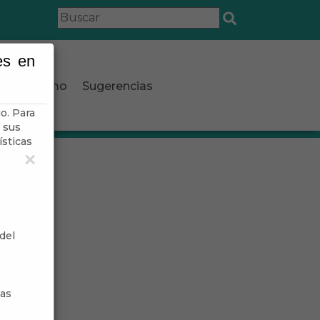
es en
Turismo
Sugerencias
o. Para
 sus
ísticas
×
del
sas