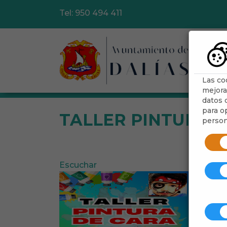
Tel: 950 494 411
Ayu
Las co
mejora
datos d
para op
TALLER PINTURA 
person
Escuchar