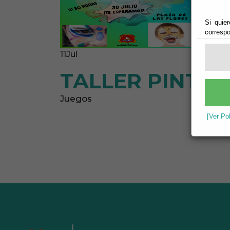
Si quier
correspo
11
Jul
TALLER PINTU
Juegos
[Ver Po