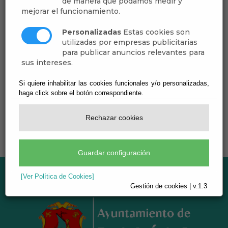
de manera que podamos medir y
mejorar el funcionamiento.
Personalizadas
Estas cookies son
11
Jul
utilizadas por empresas publicitarias
para publicar anuncios relevantes para
Cine de Verano 2025 - Dalías
sus intereses.
Cine
Si quiere inhabilitar las cookies funcionales y/o personalizadas,
haga click sobre el botón correspondiente.
Rechazar cookies
Guardar configuración
[Ver Política de Cookies]
Gestión de cookies | v.1.3