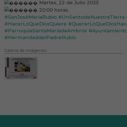
Martes, 22 de Julio 2025
20:00 horas.
#SanJoséMaríaRubio
#UnSantodeNuestraTierra
#HacerLoQueDiosQuiere
#QuererLoQueDiosHac
#ParroquiaSantaMaríadeAmbrox
#Ayuntamiento
#HermandaddelPadreRubio
Galería de imágenes: