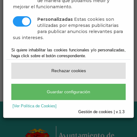
de manera que podamos medir y
mejorar el funcionamiento.
Personalizadas
Estas cookies son
09
Oct
utilizadas por empresas publicitarias
para publicar anuncios relevantes para
PROGRAMACIÓN CULTURAL DE
sus intereses.
OTOÑO
Si quiere inhabilitar las cookies funcionales y/o personalizadas,
OTOÑO
haga click sobre el botón correspondiente.
Rechazar cookies
Guardar configuración
[Ver Política de Cookies]
Gestión de cookies | v.1.3