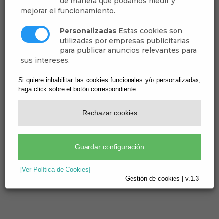
de manera que podamos medir y
mejorar el funcionamiento.
Personalizadas
Estas cookies son
01
Jul
utilizadas por empresas publicitarias
para publicar anuncios relevantes para
ASI ES DALÍAS - DALÍAS A SU
sus intereses.
CRISTO
Si quiere inhabilitar las cookies funcionales y/o personalizadas,
Pasodoble - Himno
haga click sobre el botón correspondiente.
Aquí puedes descargar el Pasodoble "Así es
Rechazar cookies
Dalías" y el Himno "Dalías a su Cristo"
Anexos
Tamaño
Guardar configuración
ASI ES DALIAS 0002.mp3
3115 KB
[Ver Política de Cookies]
himno.mp3
1841 KB
Gestión de cookies | v.1.3