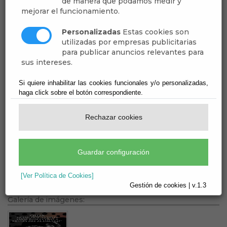
de manera que podamos medir y
mejorar el funcionamiento.
Personalizadas
Estas cookies son
utilizadas por empresas publicitarias
para publicar anuncios relevantes para
sus intereses.
23
Nov
Si quiere inhabilitar las cookies funcionales y/o personalizadas,
haga click sobre el botón correspondiente.
DESMITIFICANDO EL AMOR
ROMÁNTICO A TRAVÉS DEL
Rechazar cookies
FLAMENCO
NOVIEMBRE, MES CONTRA LA VIOLENCIA DE
GÉNERO
Guardar configuración
[Ver Política de Cookies]
Gestión de cookies | v.1.3
Galería de imágenes: