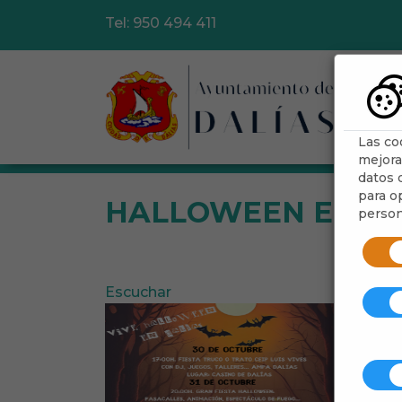
Tel: 950 494 411
Ayu
Las co
mejora
datos d
para op
HALLOWEEN EN DA
person
Escuchar