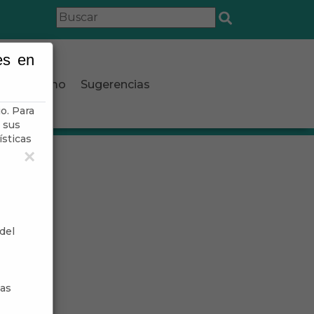
es en
Turismo
Sugerencias
o. Para
 sus
ísticas
×
del
sas