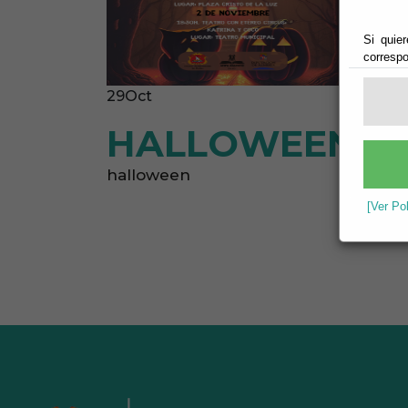
Si quier
correspo
29
Oct
HALLOWEEN EN
halloween
[Ver Po