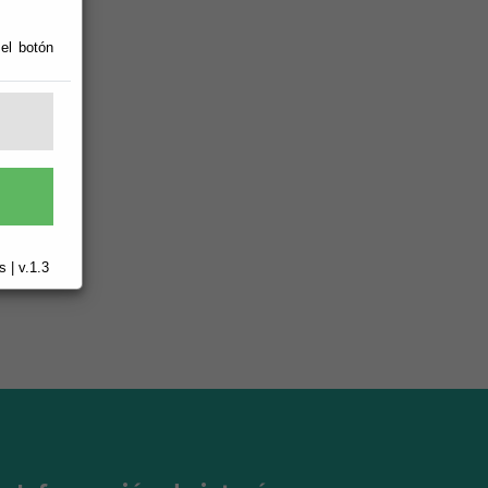
 el botón
 | v.1.3