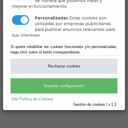
de manera que podamos medir y
mejorar el funcionamiento.
Personalizadas
Estas cookies son
18
Jul
utilizadas por empresas publicitarias
para publicar anuncios relevantes para
REUNION COTO DE CAZA
sus intereses.
reunion
Si quiere inhabilitar las cookies funcionales y/o personalizadas,
haga click sobre el botón correspondiente.
Galería de imágenes:
Rechazar cookies
Guardar configuración
[Ver Política de Cookies]
Gestión de cookies | v.1.3