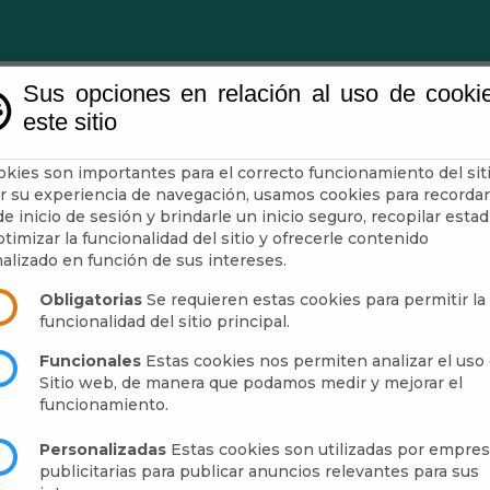
Sus opciones en relación al uso de cooki
este sitio
ntamiento
Administración-e
Guía
Municipio
okies son importantes para el correcto funcionamiento del siti
r su experiencia de navegación, usamos cookies para recordar
e inicio de sesión y brindarle un inicio seguro, recopilar estad
timizar la funcionalidad del sitio y ofrecerle contenido
voción y arte su tradicional
alizado en función de sus intereses.
Obligatorias
Se requieren estas cookies para permitir la
funcionalidad del sitio principal.
Funcionales
Estas cookies nos permiten analizar el uso 
Sitio web, de manera que podamos medir y mejorar el
funcionamiento.
volvió a vivir con emoción y fervor su tradicional f
Personalizadas
Estas cookies son utilizadas por empre
publicitarias para publicar anuncios relevantes para sus
e, año tras año, mantienen vivas las costumbres, la