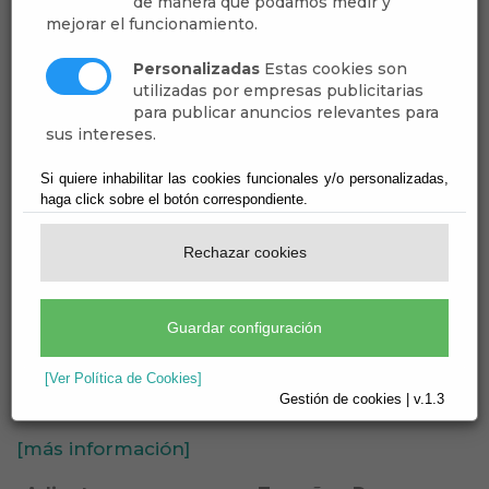
ORDENANZA
de manera que podamos medir y
mejorar el funcionamiento.
FISCAL BODAS
Personalizadas
Estas cookies son
utilizadas por empresas publicitarias
CIVILES Y UNIONES
para publicar anuncios relevantes para
sus intereses.
DE HECHO
Si quiere inhabilitar las cookies funcionales y/o personalizadas,
haga click sobre el botón correspondiente.
Ayuntamiento de Dalías
Rechazar cookies
Secretaría
Normas - Ordenanzas - Ordenanza fiscal
Guardar configuración
Bodas Civiles y Uniones de Hecho
[Ver Política de Cookies]
Publicado:
20/05/2026
Gestión de cookies | v.1.3
[más información]