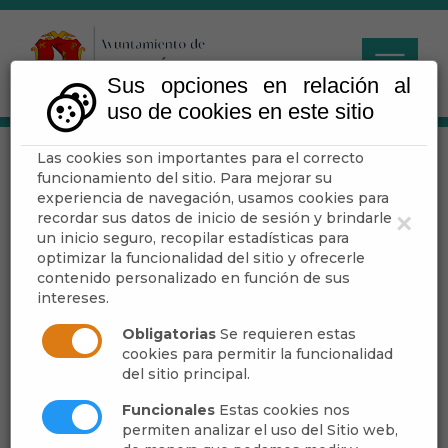
Sus opciones en relación al
uso de cookies en este sitio
Las cookies son importantes para el correcto
20250626 ANUNCIO
funcionamiento del sitio. Para mejorar su
BOJA25-121-00001-
experiencia de navegación, usamos cookies para
recordar sus datos de inicio de sesión y brindarle
×
8796-01_00322395 1
un inicio seguro, recopilar estadísticas para
optimizar la funcionalidad del sitio y ofrecerle
Plaza Aux. Admtvo.
contenido personalizado en función de sus
intereses.
Obligatorias
Se requieren estas
cookies para permitir la funcionalidad
Escuchar
del sitio principal.
20250626 ANUNCIO
Funcionales
Estas cookies nos
permiten analizar el uso del Sitio web,