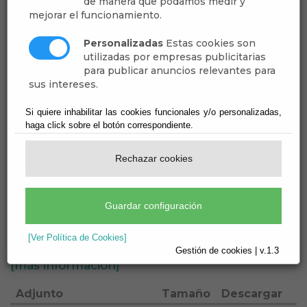
BOJA25-121-00001-
de manera que podamos medir y
mejorar el funcionamiento.
8796-01_00322395 1
Personalizadas
Estas cookies son
utilizadas por empresas publicitarias
Plaza Aux. Admtvo.
para publicar anuncios relevantes para
sus intereses.
Ayuntamiento de Dalías
Si quiere inhabilitar las cookies funcionales y/o personalizadas,
haga click sobre el botón correspondiente.
Secretaría
Rechazar cookies
Empleo Público - Oposición - 2025
Convocatoria Provision 1 Plaza Auxiliar
Administrativo
Guardar configuración
Publicado:
27/06/2025
[Ver Política de Cookies]
Gestión de cookies | v.1.3
[más información]
Adjunto
Tamaño
Descargar