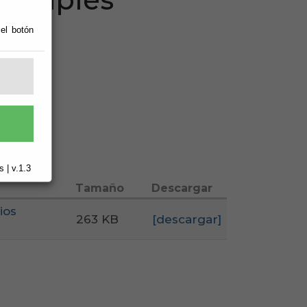
 el botón
 | v.1.3
Tamaño
Descargar
ios
263 KB
[descargar]