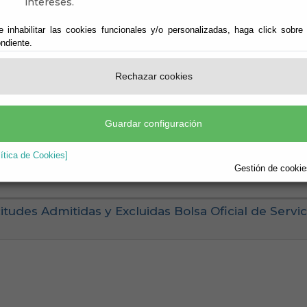
intereses.
lías
e inhabilitar las cookies funcionales y/o personalizadas, haga click sobre
ndiente.
Rechazar cookies
 2025 Bolsa Oficial de Servicios Múltiples
Guardar configuración
lítica de Cookies]
Gestión de cookies
itudes Admitidas y Excluidas Bolsa Oficial de Servic