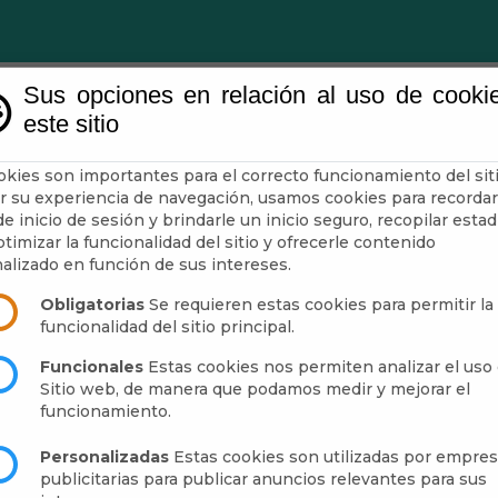
Sus opciones en relación al uso de cooki
este sitio
ntamiento
Administración-e
Guía
Municipio
okies son importantes para el correcto funcionamiento del siti
r su experiencia de navegación, usamos cookies para recordar
e inicio de sesión y brindarle un inicio seguro, recopilar estad
timizar la funcionalidad del sitio y ofrecerle contenido
 Listado de Solicitudes Ad
alizado en función de sus intereses.
vicios Múltiples
Obligatorias
Se requieren estas cookies para permitir la
funcionalidad del sitio principal.
Funcionales
Estas cookies nos permiten analizar el uso 
Sitio web, de manera que podamos medir y mejorar el
funcionamiento.
2025 Listado de Solici
Personalizadas
Estas cookies son utilizadas por empre
publicitarias para publicar anuncios relevantes para sus
a Oficial de Servicios 