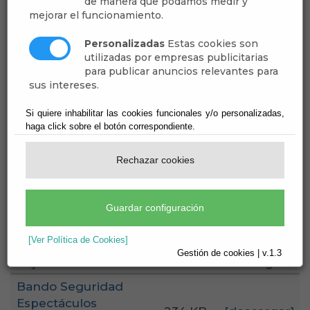
Espectáculos
de manera que podamos medir y
mejorar el funcionamiento.
Pirotécnicos Fiestas
Personalizadas
Estas cookies son
utilizadas por empresas publicitarias
2025
para publicar anuncios relevantes para
sus intereses.
Ayuntamiento de Dalías
Si quiere inhabilitar las cookies funcionales y/o personalizadas,
haga click sobre el botón correspondiente.
Secretaría
Rechazar cookies
Actividades Culturales - Fiestas - Fiestas 2025
Publicado:
11/09/2025
Guardar configuración
[más información]
[Ver Política de Cookies]
Gestión de cookies | v.1.3
Adjunto
Tamaño
Descargar
Bando Seguridad
Espectáculos