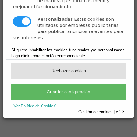
de manera que podamos medir y
EXTRAORDINARIO Y
mejorar el funcionamiento.
URGENTE
Personalizadas
Estas cookies son
utilizadas por empresas publicitarias
para publicar anuncios relevantes para
Ayuntamiento de Dalías
sus intereses.
Secretaría
Si quiere inhabilitar las cookies funcionales y/o personalizadas,
haga click sobre el botón correspondiente.
Pleno - Extracto de Sesión - ACTAS AÑO 2025
Rechazar cookies
Publicado:
07/04/2026
[más información]
Guardar configuración
Adjunto
Tamaño
Descargar
[Ver Política de Cookies]
Gestión de cookies | v.1.3
ACTA PLENO 221025
214 KB
[descargar]