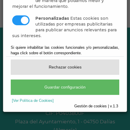
de manera que podamos medir y
mejorar el funcionamiento.
Personalizadas
Estas cookies son
utilizadas por empresas publicitarias
para publicar anuncios relevantes para
sus intereses.
Si quiere inhabilitar las cookies funcionales y/o personalizadas,
haga click sobre el botón correspondiente.
Rechazar cookies
Guardar configuración
[Ver Política de Cookies]
Ayuntamiento de Dalías
Gestión de cookies | v.1.3
CIF: P0403800F
Plaza del Ayuntamiento, 1 - 04750 Dalías