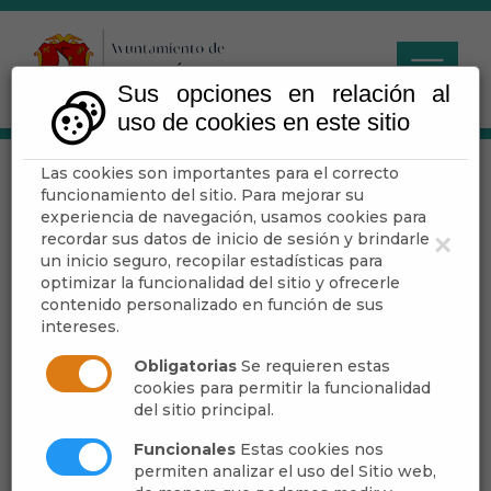
Sus opciones en relación al
uso de cookies en este sitio
Las cookies son importantes para el correcto
Tablón de Anuncios -
funcionamiento del sitio. Para mejorar su
Pleno
experiencia de navegación, usamos cookies para
recordar sus datos de inicio de sesión y brindarle
×
un inicio seguro, recopilar estadísticas para
optimizar la funcionalidad del sitio y ofrecerle
contenido personalizado en función de sus
El año del índice es el año en el que se
intereses.
archivan en el histórico, los correspondientes
Obligatorias
Se requieren estas
Anuncios de Pleno. Por ello, las Actas de
cookies para permitir la funcionalidad
sesiones del mes de diciembre, no se
del sitio principal.
consultan en el año correspondiente, sino en
Funcionales
Estas cookies nos
el año siguiente.
permiten analizar el uso del Sitio web,