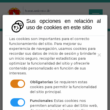
Sus opciones en relación al
uso de cookies en este sitio
Las cookies son importantes para el correcto
Criterios de
funcionamiento del sitio. Para mejorar su
Accesibilidad
experiencia de navegación, usamos cookies para
recordar sus datos de inicio de sesión y brindarle
×
un inicio seguro, recopilar estadísticas para
optimizar la funcionalidad del sitio y ofrecerle
contenido personalizado en función de sus
Bajo las sigas
WAI
(Web Accesibility Initiative)
intereses.
se encuentra la normativa que emana del
Obligatorias
Se requieren estas
World Wide Web Consortium en cuanto a
cookies para permitir la funcionalidad
accesibilidad y buenas prácticas encaminadas
del sitio principal.
a salvaguardar y asegurar la accesibilidad de
Funcionales
Estas cookies nos
los contenidos de la web.
permiten analizar el uso del Sitio web,