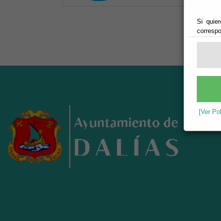
Si quier
correspo
[Ver Po