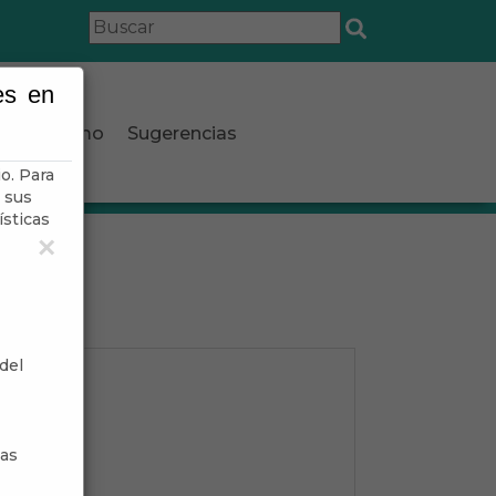
es en
Turismo
Sugerencias
o. Para
 sus
ísticas
×
del
sas