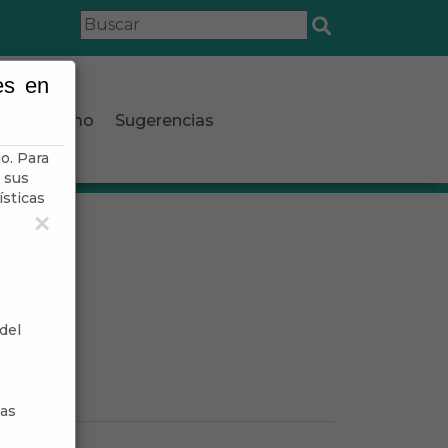
es en
Turismo
Sugerencias
o. Para
 sus
ísticas
×
del
sas