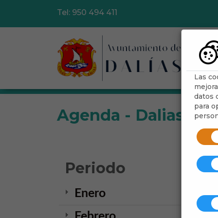
Tel: 950 494 411
Ayu
Las co
mejora
datos d
para op
Agenda - Dalias
person
Periodo
Enero
Febrero