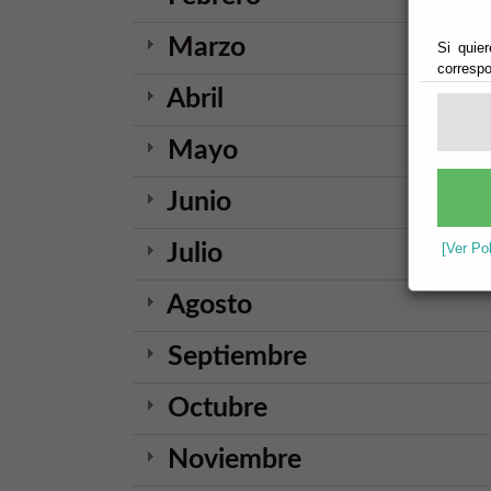
Marzo
Si quier
correspo
Abril
Mayo
Junio
Julio
[Ver Po
Agosto
Septiembre
Octubre
Noviembre