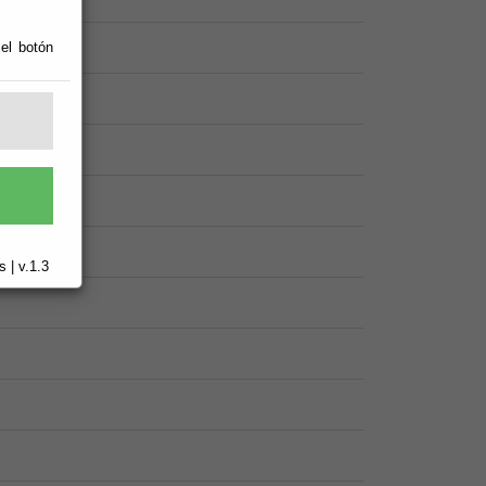
 el botón
 | v.1.3