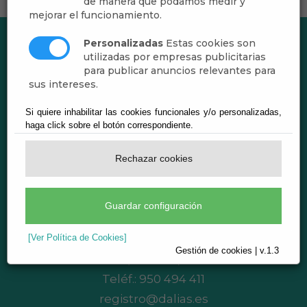
de manera que podamos medir y
mejorar el funcionamiento.
Personalizadas
Estas cookies son
utilizadas por empresas publicitarias
para publicar anuncios relevantes para
sus intereses.
Si quiere inhabilitar las cookies funcionales y/o personalizadas,
haga click sobre el botón correspondiente.
Rechazar cookies
Ayuntamiento de Dalías
Guardar configuración
CIF: P0403800F
[Ver Política de Cookies]
Plaza del Ayuntamiento, 1 - 04750 Dalías
Gestión de cookies | v.1.3
(Almería)
Teléf.:
950 494 411
registro@dalias.es