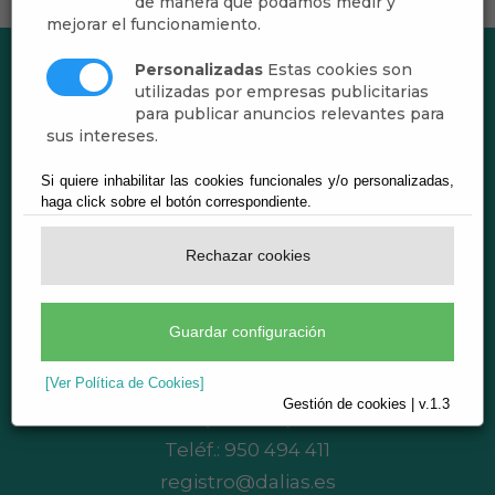
de manera que podamos medir y
mejorar el funcionamiento.
Personalizadas
Estas cookies son
utilizadas por empresas publicitarias
para publicar anuncios relevantes para
sus intereses.
Si quiere inhabilitar las cookies funcionales y/o personalizadas,
haga click sobre el botón correspondiente.
Rechazar cookies
Ayuntamiento de Dalías
Guardar configuración
CIF: P0403800F
[Ver Política de Cookies]
Plaza del Ayuntamiento, 1 - 04750 Dalías
Gestión de cookies | v.1.3
(Almería)
Teléf.:
950 494 411
registro@dalias.es