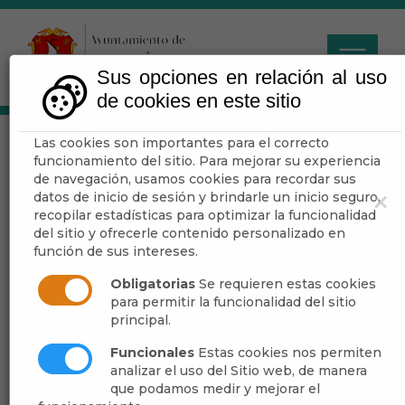
Sus opciones en relación al uso
de cookies en este sitio
Las cookies son importantes para el correcto
funcionamiento del sitio. Para mejorar su experiencia
de navegación, usamos cookies para recordar sus
datos de inicio de sesión y brindarle un inicio seguro,
×
Escuchar
recopilar estadísticas para optimizar la funcionalidad
del sitio y ofrecerle contenido personalizado en
Legado
función de sus intereses.
Obligatorias
Se requieren estas cookies
La riqueza monumental del municipio
para permitir la funcionalidad del sitio
de Dalías hay que inscribirla dentro de
su glorioso pasado musulmán, si bien
principal.
apenas quedan restos de las torres que
había en
los cerros de Janda y la
Funcionales
Estas cookies nos permiten
Garita
. No ocurre lo mismo con
Celín
,
analizar el uso del Sitio web, de manera
en la que destacan la
torre de Aljízar
,
que podamos medir y mejorar el
que junto a la
ermita
forman un