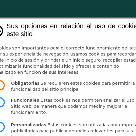
Sus opciones en relación al uso de cooki
este sitio
ntamiento
Administración-e
Guía
Municipio
okies son importantes para el correcto funcionamiento del siti
r su experiencia de navegación, usamos cookies para recordar
e inicio de sesión y brindarle un inicio seguro, recopilar estad
timizar la funcionalidad del sitio y ofrecerle contenido
alizado en función de sus intereses.
Obligatorias
Se requieren estas cookies para permitir la
funcionalidad del sitio principal.
Funcionales
Estas cookies nos permiten analizar el uso 
Callejeros:
Sitio web, de manera que podamos medir y mejorar el
funcionamiento.
abético del Municipio
ctoral del Municipio
Personalizadas
Estas cookies son utilizadas por empre
publicitarias para publicar anuncios relevantes para sus
leo de "DALÍAS"