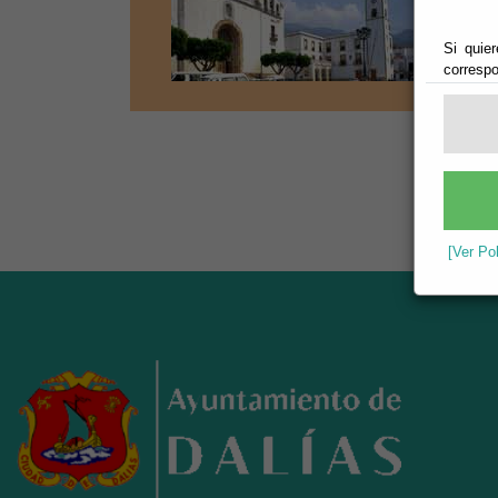
-Núc
Si quier
-Dis
correspo
-Dis
[Ver Po