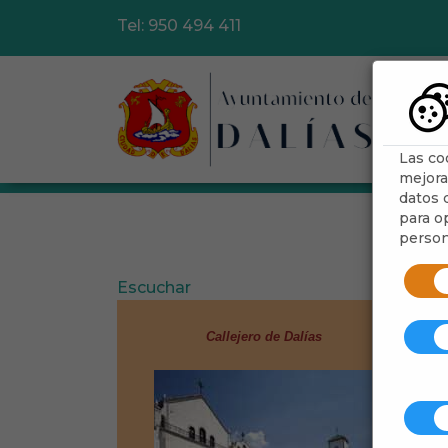
Tel: 950 494 411
Ayu
Las co
mejora
datos d
para op
person
Escuchar
Ver 
Callejero de Dalías
-
Alf
-Ele
-Núc