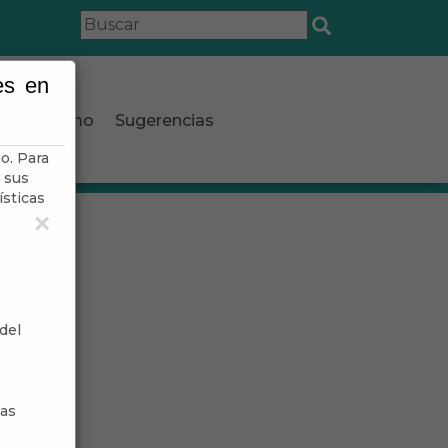
es en
Turismo
Sugerencias
o. Para
 sus
ísticas
×
del
sas