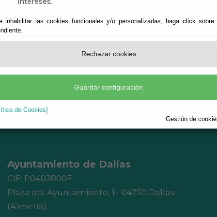
intereses.
leo de "CELÍN"
e inhabilitar las cookies funcionales y/o personalizadas, haga click sobre
eminado de "DALIAS"
ndiente.
eminado de "CELÍN"
Rechazar cookies
Guardar configuración
lítica de Cookies]
Gestión de cookies
Ayuntamiento de Dalías
CIF: P0403800F
Plaza del Ayuntamiento, 1 - 04750 Dalías
(Almería)