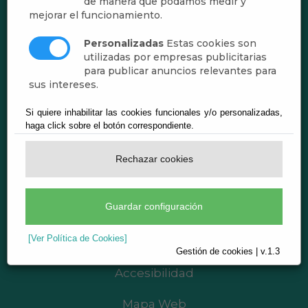
de manera que podamos medir y
mejorar el funcionamiento.
Personalizadas
Estas cookies son
utilizadas por empresas publicitarias
para publicar anuncios relevantes para
sus intereses.
Ayuntamiento de Dalías
CIF: P0403800F
Si quiere inhabilitar las cookies funcionales y/o personalizadas,
haga click sobre el botón correspondiente.
Plaza del Ayuntamiento, 1 - 04750 Dalías
(Almería)
Rechazar cookies
Teléf.:
950 494 411
registro@dalias.es
Guardar configuración
Aviso legal
Política de Privacidad
[Ver Política de Cookies]
Gestión de cookies | v.1.3
Política de Cookies
Accesibilidad
Mapa Web