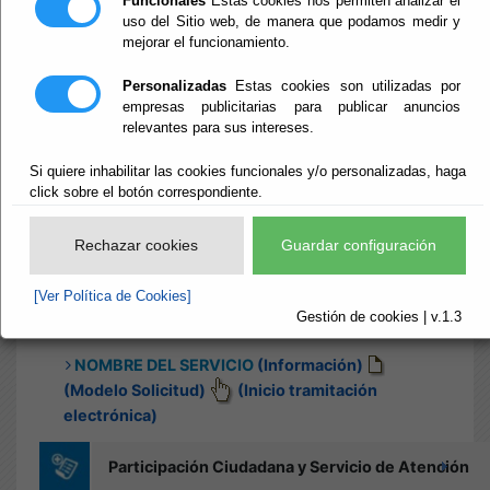
Funcionales
Estas cookies nos permiten analizar el
uso del Sitio web, de manera que podamos medir y
mejorar el funcionamiento.
Inicio
- Procedimientos y trámites
Procedimientos y
Personalizadas
Estas cookies son utilizadas por
empresas publicitarias para publicar anuncios
relevantes para sus intereses.
trámites
Si quiere inhabilitar las cookies funcionales y/o personalizadas, haga
click sobre el botón correspondiente.
Rechazar cookies
Guardar configuración
Canal telemático
buscar
[Ver Política de Cookies]
Gestión de cookies | v.1.3
NOMBRE DEL SERVICIO
(Información)
(Modelo Solicitud)
(Inicio tramitación
electrónica)
Participación Ciudadana y Servicio de Atención