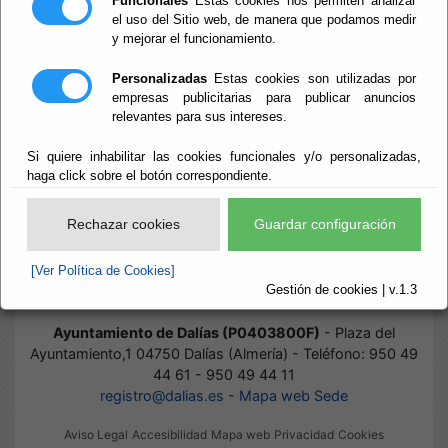
Funcionales
Estas cookies nos permiten analizar
el uso del Sitio web, de manera que podamos medir
y mejorar el funcionamiento.
Inicio
- Normas
Normas
Personalizadas
Estas cookies son utilizadas por
empresas publicitarias para publicar anuncios
relevantes para sus intereses.
Si quiere inhabilitar las cookies funcionales y/o personalizadas,
Suscripciones
haga click sobre el botón correspondiente.
Ordenanzas
Rechazar cookies
Guardar configuración
Reglamentos
[Ver Política de Cookies]
Gestión de cookies | v.1.3
Ayuntamiento de Dalías (P0403800F)
- Plaza del
Ayuntamiento,1 04750 Dalías (Almería) - Teléfono: 950 49
44 61 - 950 49 44 11
registro@dalias.es
-
Mapa web Sede
Aviso Legal
Accesibilidad
Mapa web
Privacidad
Cookies